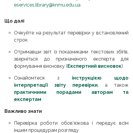
eservices.library@knmu.edu.ua
Що далі
Очікуйте на результат перевірки у встановлений
строк
Отримавши звіт із показниками текстових збігів,
зверніться до призначеного експерта для
формування висновку (
Експертний висновок
)
Ознайомтеся з
інструкцією щодо
інтерпретації звіту перевірки
, а також
практичними порадами авторам та
експертам
Важливо знати
Перевірка
роботи
обов’язкова і передує всім
іншим процедурам розгляду