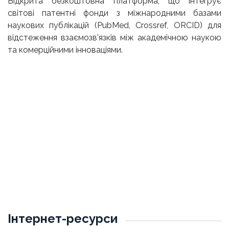
Відкрита безкоштовна платформа, що інтегрує
світові патентні фонди з міжнародними базами
наукових публікацій (PubMed, Crossref, ORCID) для
відстеження взаємозв'язків між академічною наукою
та комерційними інноваціями.
Інтернет-ресурси