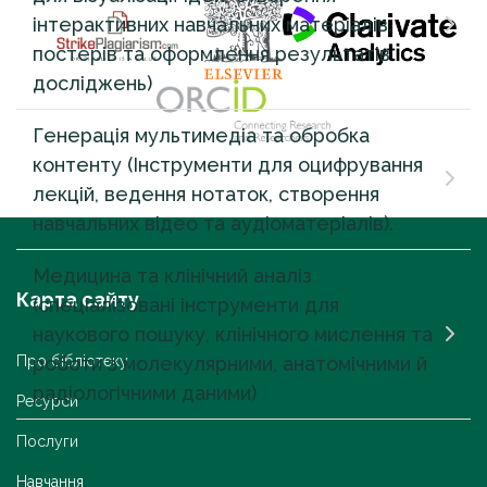
інтерактивних навчальних матеріалів,
постерів та оформлення результатів
досліджень)
Генерація мультимедіа та обробка
контенту (Інструменти для оцифрування
лекцій, ведення нотаток, створення
навчальних відео та аудіоматеріалів).
Медицина та клінічний аналіз
Карта сайту
(спеціалізовані інструменти для
наукового пошуку, клінічного мислення та
роботи з молекулярними, анатомічними й
Про бібліотеку
радіологічними даними)
Ресурси
Послуги
Навчання