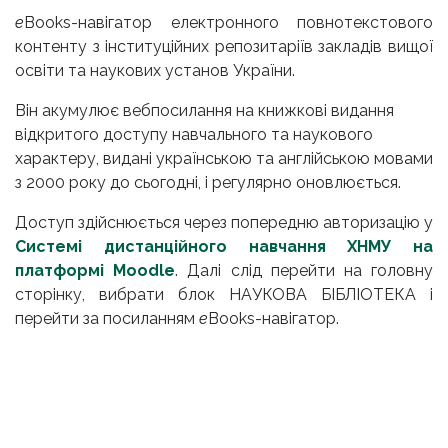
e
Books-навігатор електронного повнотекстового
контенту з інституційних
р
епозитаріїв закладів вищої
освіти та наукових установ України
.
Він
акумулює вебпосилання на книжкові видання
відкритого доступу
навчального та наукового
характеру
, видані українською та англійською мовами
з 2000 року до сьогодні, і регулярно оновлюється.
Доступ здійснюється через попередню авторизацію у
Системі дистанційного навчання ХНМУ на
платформі Moodle
. Далі слід перейти на головну
сторінку, вибрати блок НАУКОВА БІБЛІОТЕКА і
перейти за посиланням
e
Books-навігатор.