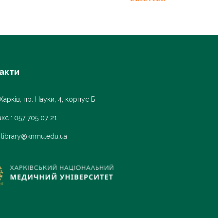
акти
Харків, пр. Науки, 4, корпус Б
кс : 057 705 07 21
:
library@knmu.edu.ua