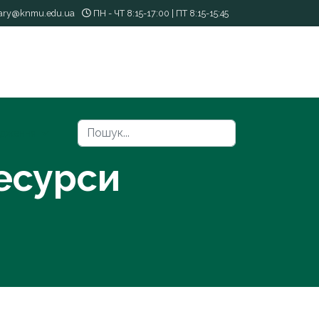
rary@knmu.edu.ua
ПН - ЧТ 8:15-17:00 | ПТ 8:15-15:45
Пошук
ідження
ресурси