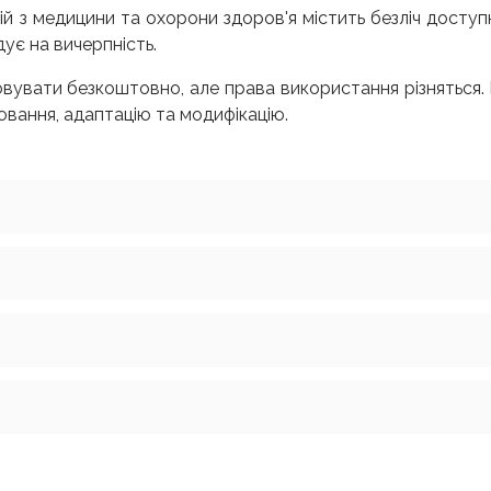
й з медицини та охорони здоров'я містить безліч доступ
дує на вичерпність.
увати безкоштовно, але права використання різняться. 
іювання, адаптацію та модифікацію.