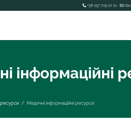
+38 057 705 07 21
lib
отеку
Ресурси
Послуги
Навчання
Досл
і інформаційні 
-ресурси
Медичні інформаційні ресурси